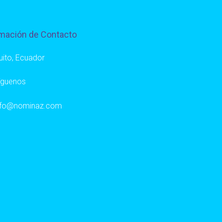
mación de Contacto
uito, Ecuador
íguenos
nfo@nominaz.com